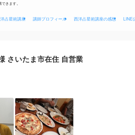
講できます。
西洋占星術講座
講師プロフィール
西洋占星術講座の感想
LIN
K様 さいたま市在住 自営業