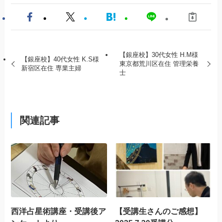
【銀座校】30代女性 H.M様
【銀座校】40代女性 K.S様
東京都荒川区在住 管理栄養
新宿区在住 専業主婦
士
関連記事
西洋占星術講座・受講後ア
【受講生さんのご感想】