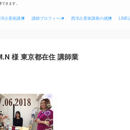
講できます。
西洋占星術講座
講師プロフィール
西洋占星術講座の感想
LIN
.N 様 東京都在住 講師業