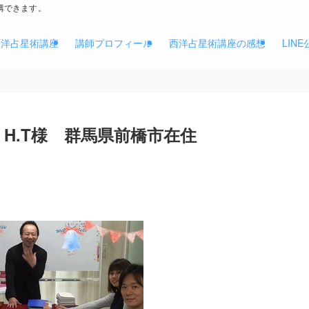
講できます。
西洋占星術講座
講師プロフィール
西洋占星術講座の感想
LIN
 H.T様 群馬県前橋市在住