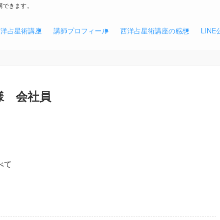
講できます。
西洋占星術講座
講師プロフィール
西洋占星術講座の感想
LIN
様 会社員
べて