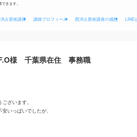
講できます。
西洋占星術講座
講師プロフィール
西洋占星術講座の感想
LIN
F.O様 千葉県在住 事務職
うございます。
不安いっぱいでしたが、
。
。