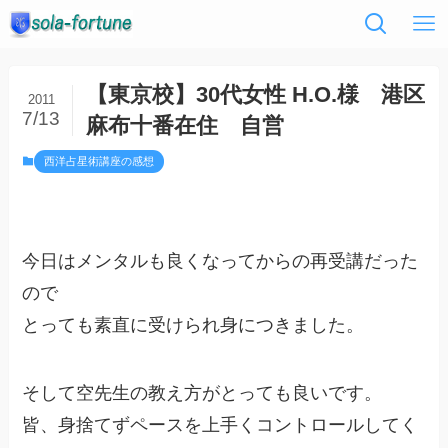
【東京校】30代女性 H.O.様 港区
2011
7/13
麻布十番在住 自営
西洋占星術講座の感想
今日はメンタルも良くなってからの再受講だった
ので
とっても素直に受けられ身につきました。
そして空先生の教え方がとっても良いです。
皆、身捨てずペースを上手くコントロールしてく