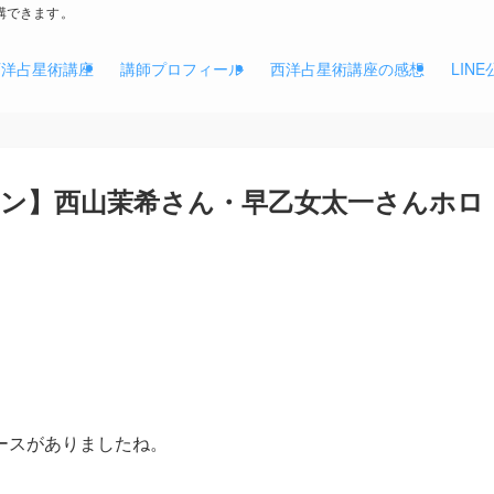
講できます。
西洋占星術講座
講師プロフィール
西洋占星術講座の感想
LIN
ン】西山茉希さん・早乙女太一さんホロ
ースがありましたね。
。