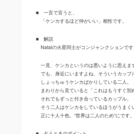
■ 一言で言うと、
「ケンカするほど仲がいい」相性です。
■ 解説
Natalの火星同士がコンジャンクションです
一見、ケンカというのは悪いように思えま
でも、身近にいますよね、そういうカップ
しょっちゅうケンカばかりしている二人。
まわりから見ていると「これはもうすぐ別
それでもずっと付き合っているカップル。
そう二人はケンカをしているほうがうまく
正に十人十色。”世界は二人のため”にです
■ 占うときのポイント