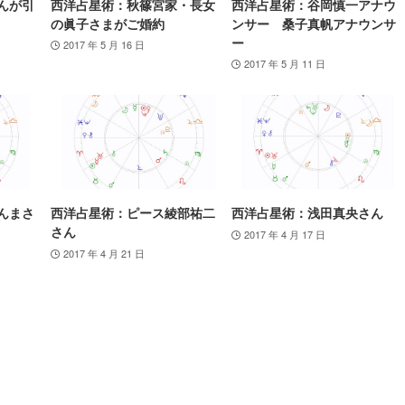
んが引
西洋占星術：秋篠宮家・長女
西洋占星術：谷岡慎一アナウ
の眞子さまがご婚約
ンサー 桑子真帆アナウンサ
ー
2017 年 5 月 16 日
2017 年 5 月 11 日
んまさ
西洋占星術：ピース綾部祐二
西洋占星術：浅田真央さん
さん
2017 年 4 月 17 日
2017 年 4 月 21 日